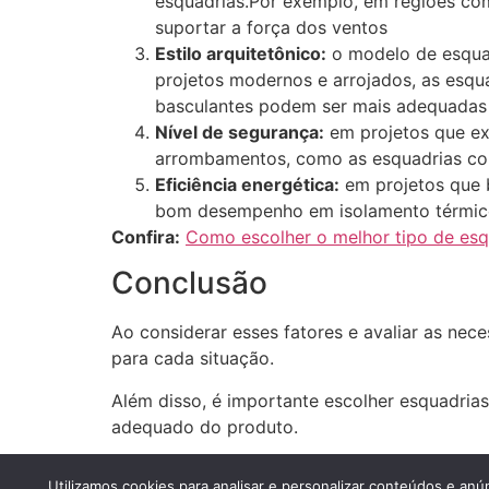
esquadrias.Por exemplo, em regiões com
suportar a força dos ventos
Estilo arquitetônico:
o modelo de esquad
projetos modernos e arrojados, as esqu
basculantes podem ser mais adequadas
Nível de segurança:
em projetos que exi
arrombamentos, como as esquadrias com
Eficiência energética:
em projetos que 
bom desempenho em isolamento térmico e
Confira:
Como escolher o melhor tipo de esq
Conclusão
Ao considerar esses fatores e avaliar as nec
para cada situação.
Além disso, é importante escolher esquadrias 
adequado do produto.
2023 – Esquadrias Sorocaba – Esquadrias de Alu
Utilizamos cookies para analisar e personalizar conteúdos e anú