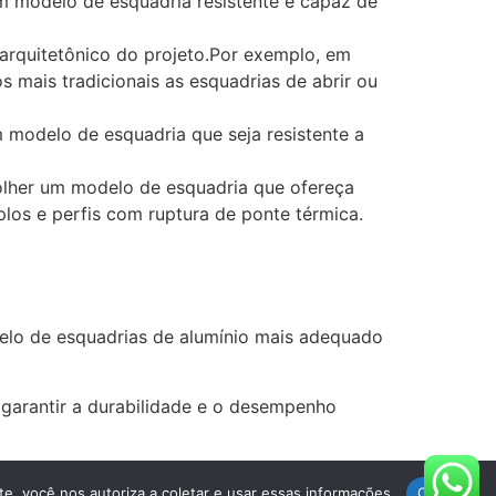
um modelo de esquadria resistente e capaz de
arquitetônico do projeto.Por exemplo, em
 mais tradicionais as esquadrias de abrir ou
 modelo de esquadria que seja resistente a
olher um modelo de esquadria que ofereça
os e perfis com ruptura de ponte térmica.
odelo de esquadrias de alumínio mais adequado
a garantir a durabilidade e o desempenho
s Direitos Reservados
te, você nos autoriza a coletar e usar essas informações.
Ok