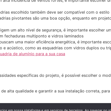
 alta incidência de ventos fortes, é importante escolher 
rias escolhido também deve ser compatível com o estilo 
adrias pivotantes são uma boa opção, enquanto em projetos
gem um alto nível de segurança, é importante escolher um
 fechaduras multiponto e vidros laminados
buscam uma maior eficiência energética, é importante esc
 acústico, como as esquadrias com vidros duplos ou tripl
uadria de alumínio para a sua casa
essidades específicas do projeto, é possível escolher o m
de alta qualidade e garantir a sua instalação correta, par
minio para Portas, Janelas e Estruturas em Geral. Todos o
ncios em nossa plataforma e em serviços de terceiros. Ao navegar no si