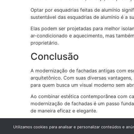
Optar por esquadrias feitas de alumínio sign
sustentável das esquadrias de alumínio é a su
Elas podem ser projetadas para melhor isola
ar-condicionado e aquecimento, mas também d
proprietário.
Conclusão
A modernização de fachadas antigas com esqu
arquitetônico. Com suas diversas vantagens, 
para quem busca um visual moderno sem abr
Ao combinar estética contemporânea com cara
modernização de fachadas é um passo fundame
de maneira eficaz e elegante.
2023 – Esquadrias Sorocaba – Esquadrias de Al
Utilizamos cookies para analisar e personalizar conteúdos e anú