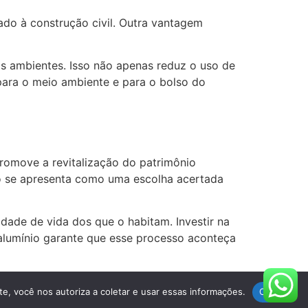
iado à construção civil. Outra vantagem
os ambientes. Isso não apenas reduz o uso de
para o meio ambiente e para o bolso do
romove a revitalização do patrimônio
nio se apresenta como uma escolha acertada
dade de vida dos que o habitam. Investir na
alumínio garante que esse processo aconteça
Direitos Reservados
te, você nos autoriza a coletar e usar essas informações.
Ok