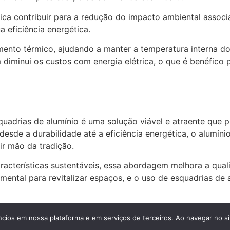
ifica contribuir para a redução do impacto ambiental assoc
a eficiência energética.
mento térmico, ajudando a manter a temperatura interna d
iminui os custos com energia elétrica, o que é benéfico 
adrias de alumínio é uma solução viável e atraente que p
desde a durabilidade até a eficiência energética, o alumí
ir mão da tradição.
cterísticas sustentáveis, essa abordagem melhora a quali
ntal para revitalizar espaços, e o uso de esquadrias de 
uminio para Portas, Janelas e Estruturas em Geral. Todos os 
ncios em nossa plataforma e em serviços de terceiros. Ao navegar no si