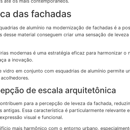
cos até os mais contemporâneos.
ica das fachadas
quadrias de alumínio na modernização de fachadas é a pos
rnas desse material conseguem criar uma sensação de leve
rias modernas é uma estratégia eficaz para harmonizar o 
raça a inovação.
de vidro em conjunto com esquadrias de alumínio permite um
e acolhedores.
rcepção de escala arquitetônica
 contribuem para a percepção de leveza da fachada, reduz
antigas. Essa característica é particularmente relevante em
 expressão visual e funcional.
difício mais harmônico com o entorno urbano, especialment